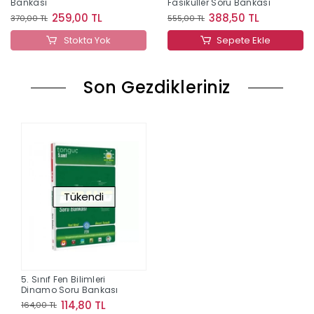
Bankası
Fasiküller Soru Bankası
259,00 TL
388,50 TL
370,00 TL
555,00 TL
Stokta Yok
Sepete Ekle
Son Gezdikleriniz
Tükendi
5. Sınıf Fen Bilimleri
Dinamo Soru Bankası
114,80 TL
164,00 TL