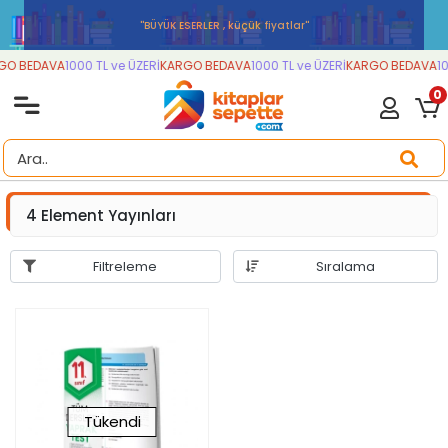
''BÜYÜK ESERLER , küçük fiyatlar''
O BEDAVA
1000 TL ve ÜZERİ
KARGO BEDAVA
1000 TL ve ÜZERİ
KARGO BEDAVA
10
0
4 Element Yayınları
Filtreleme
Sıralama
Tükendi