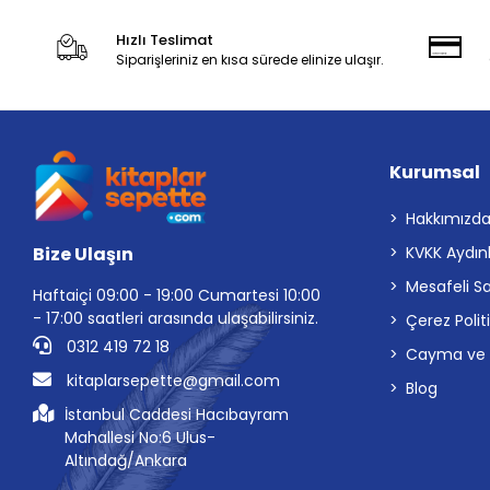
Hızlı Teslimat
Siparişleriniz en kısa sürede elinize ulaşır.
Kurumsal
Hakkımızd
Bize Ulaşın
KVKK Aydın
Mesafeli S
Haftaiçi 09:00 - 19:00 Cumartesi 10:00
- 17:00 saatleri arasında ulaşabilirsiniz.
Çerez Polit
0312 419 72 18
Cayma ve İp
kitaplarsepette@gmail.com
Blog
İstanbul Caddesi Hacıbayram
Mahallesi No:6 Ulus-
Altındağ/Ankara