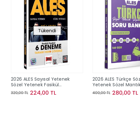
Tükendi
2026 ALES Sayısal Yetenek
2026 ALES Türkçe Söz
Sözel Yetenek Fasikül
Yetenek Sözel Mantı
Fasikül Tamamı Video
Bankası Benim Hoc
224,00 TL
280,00 TL
320,00 TL
400,00 TL
Çözümlü 6 Deneme Yargı
Yayınları
Yayınları
Stokta Yok
Sepete Ek