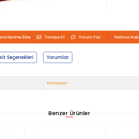
avorilerime Ekle
Tavsiye Et
Yorum Yaz
Gelince Hab
sit Seçenekleri
Yorumlar
Komisyon
Benzer Ürünler