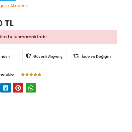
gem Akademi
0 TL
okta bulunmamaktadır.
önderi
Güvenli Alışveriş
İade ve Değişim
me ekle