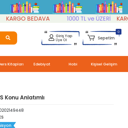
KARGO BEDAVA
1000 TL ve ÜZERİ
KARGO
0
Giriş Yap
Sepetim
Üye Ol
Ders Kitapları
Edebiyat
Hobi
Kişisel Gelişim
S Konu Anlatımlı
0202149448
ES
isyon