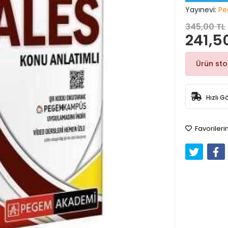
Yayınevi:
Pe
345,00 TL
241,5
Ürün st
Hızlı G
Favorileri