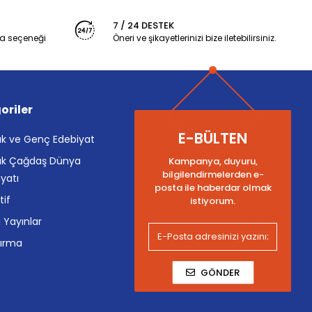
7 / 24 DESTEK
a seçeneği
Öneri ve şikayetlerinizi bize iletebilirsiniz.
oriler
E-BÜLTEN
k ve Genç Edebiyat
k Çağdaş Dünya
Kampanya, duyuru,
bilgilendirmelerden e-
yatı
posta ile haberdar olmak
tif
istiyorum.
i Yayınlar
tırma
GÖNDER