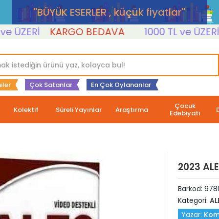
''BÜYÜK ESERLER , küçük fiyatlar''
 ÜZERİ
KARGO BEDAVA
1000 TL ve ÜZERİ
iler
Çok Satanlar
En Çok Oylananlar
Çocuk
Kolektif
Süreli Yayınlar
Araştırma
Edebiyatı
2023 ALE
Barkod:
978
Kategori:
AL
Yazar:
Kom