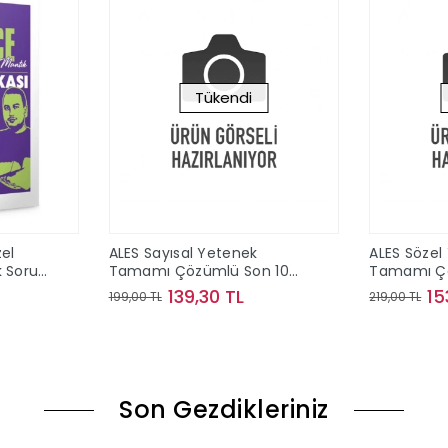
Tükendi
el
ALES Sayısal Yetenek
ALES Sözel
k Soru
Tamamı Çözümlü Son 10
Tamamı Çö
am
Sınav Çıkmış Sorular
Sınav Çıkm
139,30 TL
15
199,00 TL
219,00 TL
Yediiklim Yayınları
Yediiklim Y
le
Stokta Yok
Son Gezdikleriniz