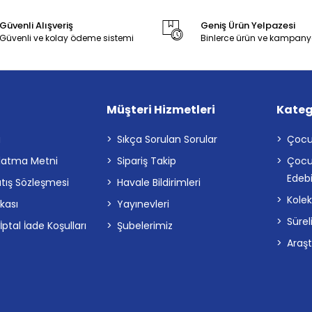
Güvenli Alışveriş
Geniş Ürün Yelpazesi
Güvenli ve kolay ödeme sistemi
Binlerce ürün ve kampany
Müşteri Hizmetleri
Kateg
a
Sıkça Sorulan Sorular
Çocu
latma Metni
Sipariş Takip
Çocu
Edebi
atış Sözleşmesi
Havale Bildirimleri
Kolek
ikası
Yayınevleri
Sürel
tal İade Koşulları
Şubelerimiz
Araş