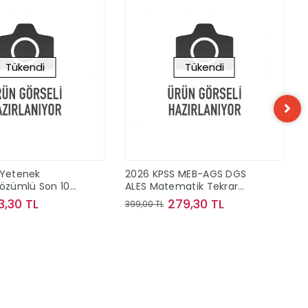
Tükendi
Tükendi
 Yetenek
2026 KPSS MEB-AGS DGS
zümlü Son 10
ALES Matematik Tekrar
ış Sorular
Kampı Video Çözümlü
3,30 TL
279,30 TL
399,00 TL
ayınları
Yediiklim Yayınları
Stokta Yok
Stokta Yok