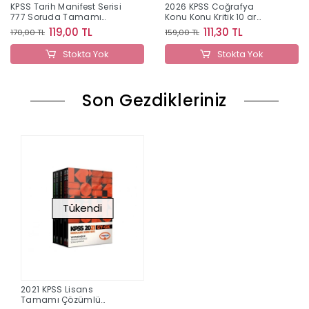
KPSS Tarih Manifest Serisi
2026 KPSS Coğrafya
777 Soruda Tamamı
Konu Konu Kritik 10 ar
Video Çözümlü Tekrar
Soru +5 Kritik Deneme
119,00 TL
111,30 TL
170,00 TL
159,00 TL
Kitabı
Stokta Yok
Stokta Yok
Son Gezdikleriniz
Tükendi
2021 KPSS Lisans
Tamamı Çözümlü