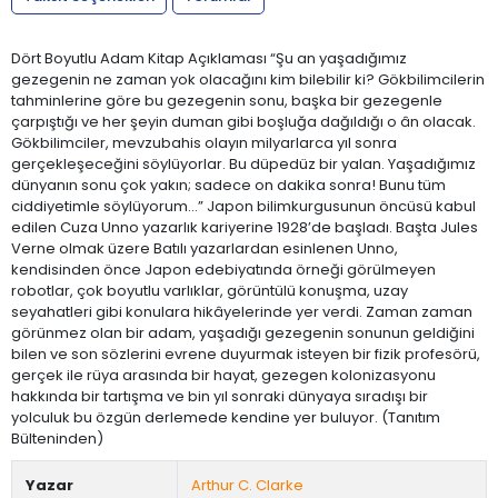
Dört Boyutlu Adam Kitap Açıklaması “Şu an yaşadığımız
gezegenin ne zaman yok olacağını kim bilebilir ki? Gökbilimcilerin
tahminlerine göre bu gezegenin sonu, başka bir gezegenle
çarpıştığı ve her şeyin duman gibi boşluğa dağıldığı o ân olacak.
Gökbilimciler, mevzubahis olayın milyarlarca yıl sonra
gerçekleşeceğini söylüyorlar. Bu düpedüz bir yalan. Yaşadığımız
dünyanın sonu çok yakın; sadece on dakika sonra! Bunu tüm
ciddiyetimle söylüyorum...” Japon bilimkurgusunun öncüsü kabul
edilen Cuza Unno yazarlık kariyerine 1928’de başladı. Başta Jules
Verne olmak üzere Batılı yazarlardan esinlenen Unno,
kendisinden önce Japon edebiyatında örneği görülmeyen
robotlar, çok boyutlu varlıklar, görüntülü konuşma, uzay
seyahatleri gibi konulara hikâyelerinde yer verdi. Zaman zaman
görünmez olan bir adam, yaşadığı gezegenin sonunun geldiğini
bilen ve son sözlerini evrene duyurmak isteyen bir fizik profesörü,
gerçek ile rüya arasında bir hayat, gezegen kolonizasyonu
hakkında bir tartışma ve bin yıl sonraki dünyaya sıradışı bir
yolculuk bu özgün derlemede kendine yer buluyor. (Tanıtım
Bülteninden)
Yazar
Arthur C. Clarke