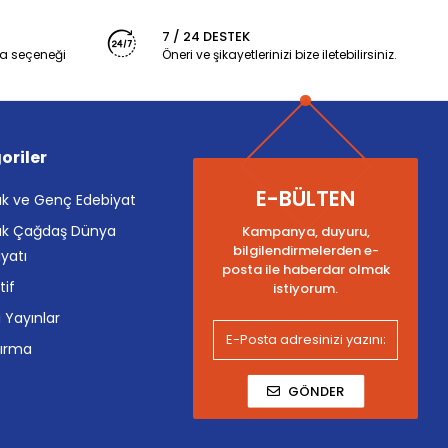
7 / 24 DESTEK
a seçeneği
Öneri ve şikayetlerinizi bize iletebilirsiniz.
oriler
E-BÜLTEN
k ve Genç Edebiyat
k Çağdaş Dünya
Kampanya, duyuru,
bilgilendirmelerden e-
yatı
posta ile haberdar olmak
tif
istiyorum.
i Yayınlar
tırma
GÖNDER