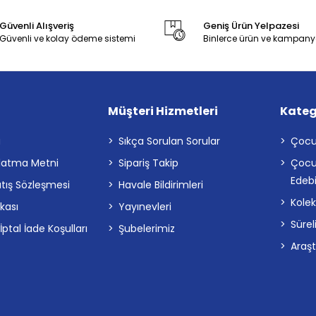
Güvenli Alışveriş
Geniş Ürün Yelpazesi
Güvenli ve kolay ödeme sistemi
Binlerce ürün ve kampany
Müşteri Hizmetleri
Kateg
a
Sıkça Sorulan Sorular
Çocu
latma Metni
Sipariş Takip
Çocu
Edebi
atış Sözleşmesi
Havale Bildirimleri
Kolek
ikası
Yayınevleri
Sürel
tal İade Koşulları
Şubelerimiz
Araş