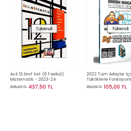
Tükendi
Tükendi
Acil 12.Sınıf Set (6 Fasikül)
2022 Tüm Adaylar İç
Matematik - 2023-24
Taktiklerle Fonksiyon
Konu Anlatımlı Soru F
437,50 TL
105,00 TL
625,00 TL
150,00 TL
Stokta Yok
Stokta Y