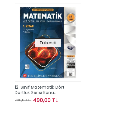
Tükendi
12. Sınıf Matematik Dört
Dörtlük Serisi Konu
Anlatımlı Soru Bankası Seti
490,00 TL
700,00 TL
Stokta Yok