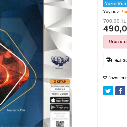
Yazar:
Kom
Yayınevi:
Fen
700,00 TL
490,0
Ürün st
Hızlı G
Favorileri