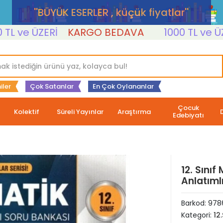
''BÜYÜK ESERLER , küçük fiyatlar''
e ÜZERİ
KARGO BEDAVA
1000 TL ve ÜZERİ
iler
Çok Satanlar
En Çok Oylananlar
Çocuk
Kolektif
Süreli Yayınlar
Araştırma
Edebiyatı
12. Sınıf
Anlatıml
Barkod:
978
Kategori:
12.