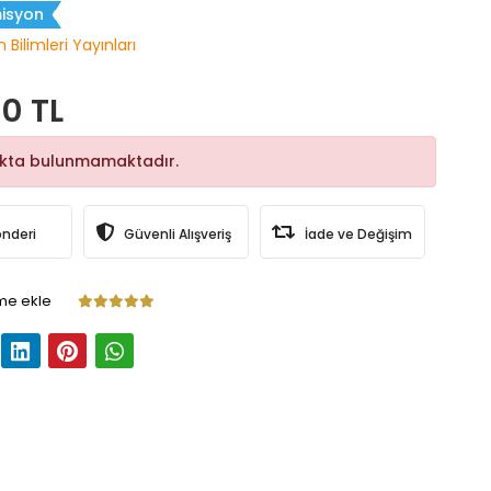
isyon
 Bilimleri Yayınları
0 TL
okta bulunmamaktadır.
önderi
Güvenli Alışveriş
İade ve Değişim
me ekle