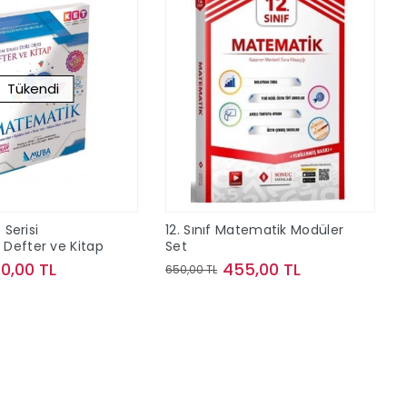
Tükendi
 Serisi
12. Sınıf Matematik Modüler
Defter ve Kitap
Set
40,00 TL
455,00 TL
650,00 TL
Stokta Yok
Sepete Ekle