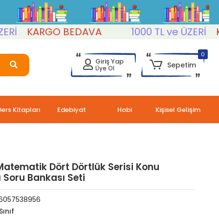
KARGO BEDAVA
1000 TL ve ÜZERİ
KARG
0
Giriş Yap
Sepetim
Üye Ol
Ders Kitapları
Edebiyat
Hobi
Kişisel Gelişim
 Matematik Dört Dörtlük Serisi Konu
ı Soru Bankası Seti
6057538956
Sınıf