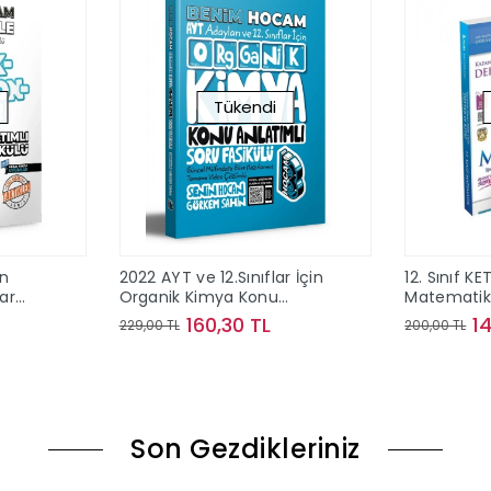
Tükendi
in
2022 AYT ve 12.Sınıflar İçin
12. Sınıf KET
lar
Organik Kimya Konu
Matematik 
asikülü
Anlatımlı Soru Fasikülü
160,30 TL
1
229,00 TL
200,00 TL
ok
Stokta Yok
Son Gezdikleriniz