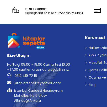
Hızlı Teslimat
Siparişleriniz en kısa sürede elinize ulaşır.
Kurumsal
Hakkımızd
Bize Ulaşın
KVKK Aydın
Mesafeli S
Haftaiçi 09:00 - 19:00 Cumartesi 10:00
- 17:00 saatleri arasında ulaşabilirsiniz.
Çerez Polit
0312 419 72 18
Cayma ve İp
kitaplarsepette@gmail.com
Blog
İstanbul Caddesi Hacıbayram
Mahallesi No:6 Ulus-
Altındağ/Ankara