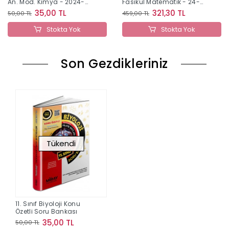
An. Mod. Kimya - 2024-
Fasikül Matematik - 24-
25
25
35,00 TL
321,30 TL
50,00 TL
459,00 TL
Stokta Yok
Stokta Yok
Son Gezdikleriniz
Tükendi
11. Sınıf Biyoloji Konu
Özetli Soru Bankası
35,00 TL
50,00 TL