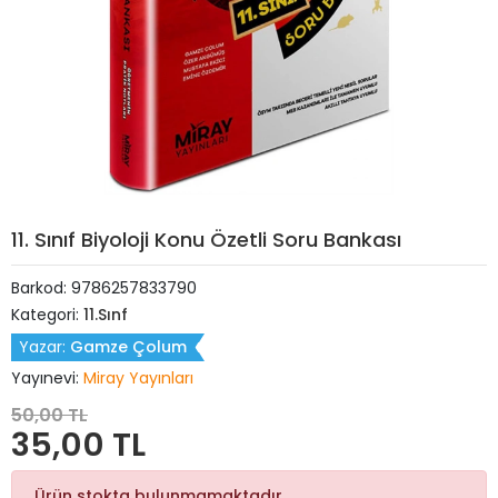
11. Sınıf Biyoloji Konu Özetli Soru Bankası
Barkod:
9786257833790
Kategori:
11.Sınf
Yazar:
Gamze Çolum
Yayınevi:
Miray Yayınları
50,00 TL
35,00 TL
Ürün stokta bulunmamaktadır.