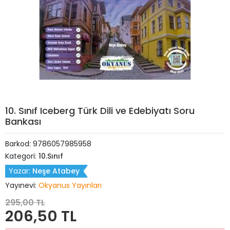
10. Sınıf Iceberg Türk Dili ve Edebiyatı Soru
Bankası
Barkod:
9786057985958
Kategori:
10.Sınıf
Yazar:
Neşe Atabey
Yayınevi:
Okyanus Yayınları
295,00 TL
206,50 TL