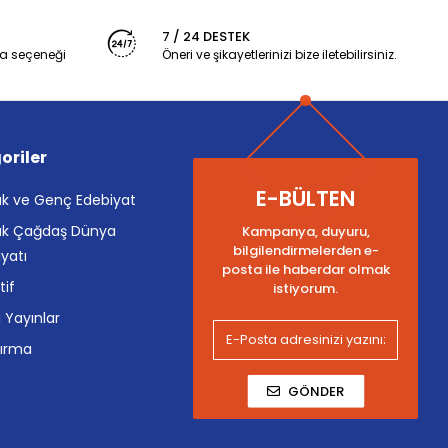
7 / 24 DESTEK
a seçeneği
Öneri ve şikayetlerinizi bize iletebilirsiniz.
oriler
E-BÜLTEN
k ve Genç Edebiyat
k Çağdaş Dünya
Kampanya, duyuru,
bilgilendirmelerden e-
yatı
posta ile haberdar olmak
tif
istiyorum.
i Yayınlar
tırma
GÖNDER