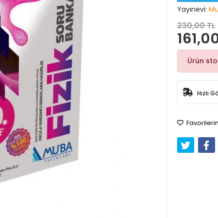
Yayınevi:
Mu
230,00 TL
161,00
Ürün st
Hızlı G
Favorileri