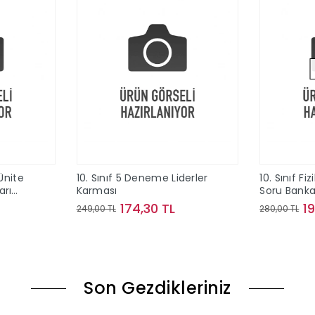
Ünite
10. Sınıf 5 Deneme Liderler
10. Sınıf Fi
arı
Karması
Soru Banka
ları
174,30 TL
1
249,00 TL
280,00 TL
le
Sepete Ekle
Son Gezdikleriniz