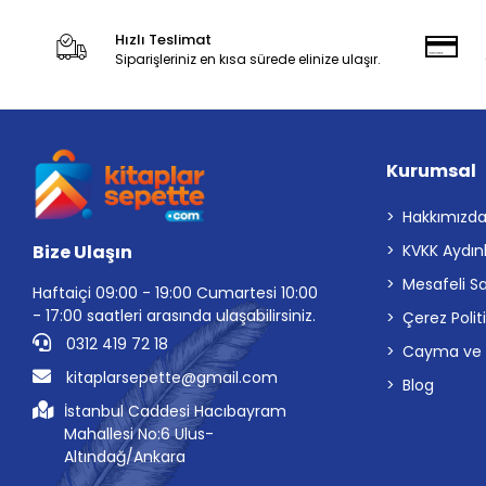
Hızlı Teslimat
Siparişleriniz en kısa sürede elinize ulaşır.
Kurumsal
Hakkımızd
Bize Ulaşın
KVKK Aydın
Mesafeli S
Haftaiçi 09:00 - 19:00 Cumartesi 10:00
- 17:00 saatleri arasında ulaşabilirsiniz.
Çerez Polit
0312 419 72 18
Cayma ve İp
kitaplarsepette@gmail.com
Blog
İstanbul Caddesi Hacıbayram
Mahallesi No:6 Ulus-
Altındağ/Ankara