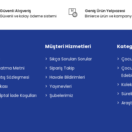
Güvenli Alışveriş
Geniş Ürün Yelpazesi
Güvenli ve kolay ödeme sistemi
Binlerce ürün ve kampany
Müşteri Hizmetleri
Kateg
a
Sıkça Sorulan Sorular
Çocu
latma Metni
Sipariş Takip
Çocu
Edebi
atış Sözleşmesi
Havale Bildirimleri
Kolek
ikası
Yayınevleri
Sürel
tal İade Koşulları
Şubelerimiz
Araş