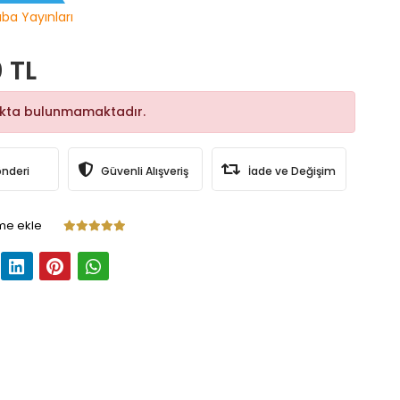
ba Yayınları
 TL
okta bulunmamaktadır.
önderi
Güvenli Alışveriş
İade ve Değişim
me ekle