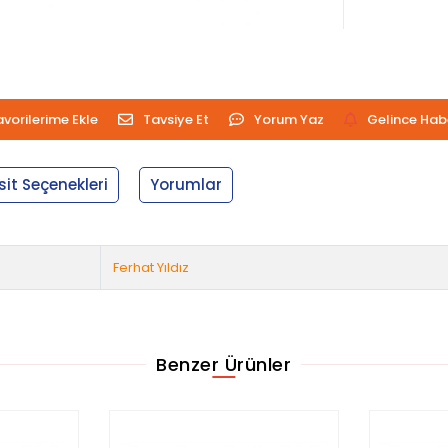
avorilerime Ekle
Tavsiye Et
Yorum Yaz
Gelince Hab
sit Seçenekleri
Yorumlar
Ferhat Yıldız
Benzer Ürünler