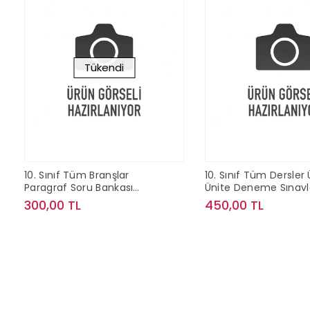
Tükendi
10. Sınıf Tüm Branşlar
10. Sınıf Tüm Dersler 
Paragraf Soru Bankası
Ünite Deneme Sınavl
Editör Yayınları
Çözümlü Editör Yayın
300,00 TL
450,00 TL
Stokta Yok
Sepete Ek