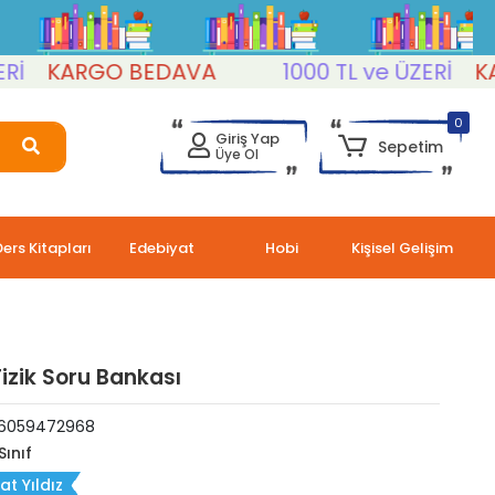
KARGO BEDAVA
1000 TL ve ÜZERİ
KARG
0
Giriş Yap
Sepetim
Üye Ol
Ders Kitapları
Edebiyat
Hobi
Kişisel Gelişim
 Fizik Soru Bankası
6059472968
Sınıf
at Yıldız