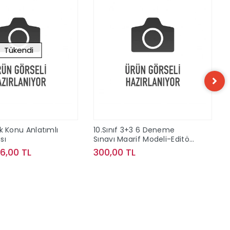
Tükendi
zik Konu Anlatımlı
10.Sınıf 3+3 6 Deneme
sı
Sınavı Maarif Modeli-Editör
Yayınları
96,00 TL
300,00 TL
Stokta Yok
Sepete Ekle