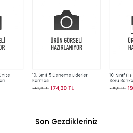
Ünite
10. Sınıf 5 Deneme Liderler
10. Sınıf Fi
arı
Karması
Soru Banka
ları
174,30 TL
1
249,00 TL
280,00 TL
le
Sepete Ekle
Son Gezdikleriniz