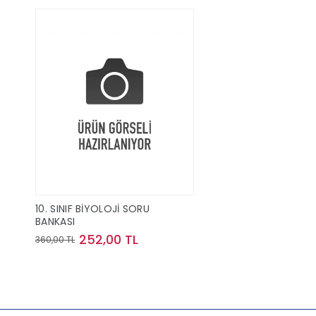
10. SINIF BİYOLOJİ SORU
BANKASI
252,00 TL
360,00 TL
Sepete Ekle