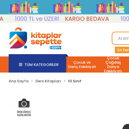
1000 TL ve ÜZERİ
KARGO BEDAVA
1000 T
En Yen
Çocuk
Çocuk ve
Çağdaş
TÜM KATEGORİLER
Genç Edebiyat
Dünya
Edebiyatı
Ana Sayfa
Ders Kitapları
10.Sınıf