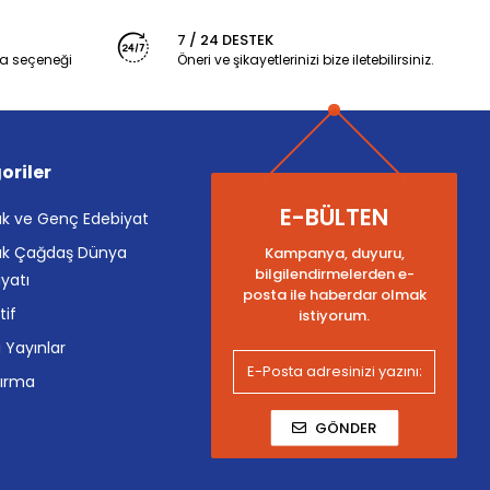
7 / 24 DESTEK
a seçeneği
Öneri ve şikayetlerinizi bize iletebilirsiniz.
oriler
E-BÜLTEN
k ve Genç Edebiyat
k Çağdaş Dünya
Kampanya, duyuru,
bilgilendirmelerden e-
yatı
posta ile haberdar olmak
tif
istiyorum.
i Yayınlar
tırma
GÖNDER