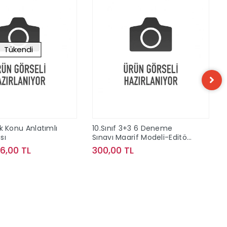
Tükendi
zik Konu Anlatımlı
10.Sınıf 3+3 6 Deneme
sı
Sınavı Maarif Modeli-Editör
Yayınları
96,00 TL
300,00 TL
Stokta Yok
Sepete Ekle