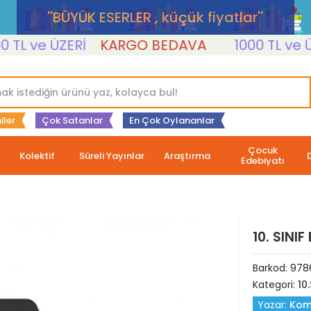
''BÜYÜK ESERLER , küçük fiyatlar''
L ve ÜZERİ
KARGO BEDAVA
1000 TL ve ÜZER
iler
Çok Satanlar
En Çok Oylananlar
Çocuk
Kolektif
Süreli Yayınlar
Araştırma
Edebiyatı
10. SINI
Barkod:
978
Kategori:
10.
Yazar:
Kom