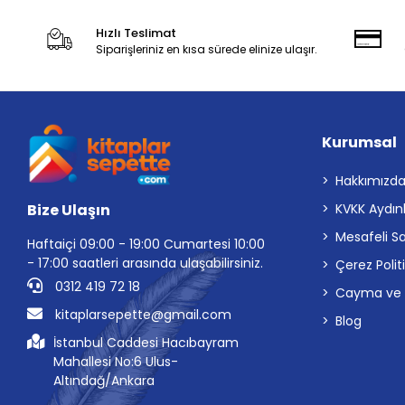
Hızlı Teslimat
Siparişleriniz en kısa sürede elinize ulaşır.
Kurumsal
Hakkımızd
Bize Ulaşın
KVKK Aydın
Mesafeli S
Haftaiçi 09:00 - 19:00 Cumartesi 10:00
- 17:00 saatleri arasında ulaşabilirsiniz.
Çerez Polit
0312 419 72 18
Cayma ve İp
kitaplarsepette@gmail.com
Blog
İstanbul Caddesi Hacıbayram
Mahallesi No:6 Ulus-
Altındağ/Ankara