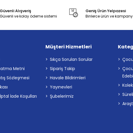
Güvenli Alışveriş
Geniş Ürün Yelpazesi
Güvenli ve kolay ödeme sistemi
Binlerce ürün ve kampany
Müşteri Hizmetleri
Kateg
a
Sıkça Sorulan Sorular
Çocu
latma Metni
Sipariş Takip
Çocu
Edebi
atış Sözleşmesi
Havale Bildirimleri
Kolek
ikası
Yayınevleri
Sürel
tal İade Koşulları
Şubelerimiz
Araş