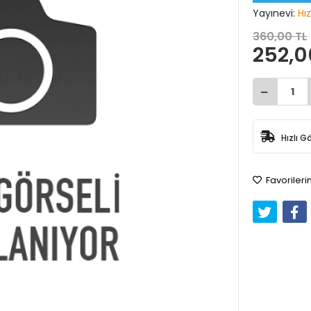
Yayınevi:
Hız
360,00 TL
252,0
Hızlı G
Favorileri