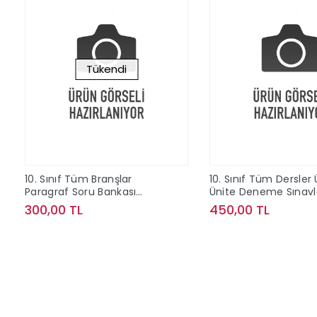
Tükendi
10. Sınıf Tüm Branşlar
10. Sınıf Tüm Dersler 
Paragraf Soru Bankası
Ünite Deneme Sınavl
Editör Yayınları
Çözümlü Editör Yayın
300,00 TL
450,00 TL
Stokta Yok
Sepete Ek