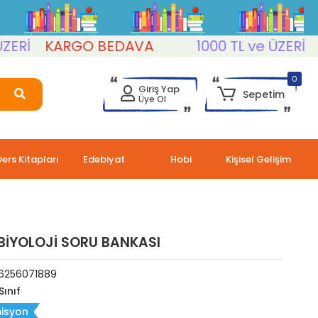
İ
KARGO BEDAVA
1000 TL ve ÜZERİ
KA
0
Giriş Yap
Sepetim
Üye Ol
Ders Kitapları
Edebiyat
Hobi
Kişisel Gelişim
F BİYOLOJİ SORU BANKASI
6256071889
Sınıf
isyon