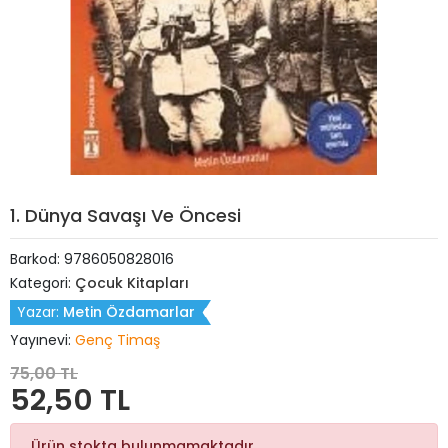
1. Dünya Savaşı Ve Öncesi
Barkod:
9786050828016
Kategori:
Çocuk Kitapları
Yazar:
Metin Özdamarlar
Yayınevi:
Genç Timaş
75,00 TL
52,50 TL
Ürün stokta bulunmamaktadır.