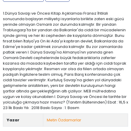
1.Dünya Savaşı ve Öncesi Kitap Açıklaması Fransız İhtilali
sonucunda başlayan milliyetçi isyanlarla birlikte zaten eski gücü
yerinde olmayan Osmanlı zor durumda kalmıştır. Bir yandan
Trablusgarp'ta bir yandan da Balkanlar'da ciddi bir mücadelenin
içinde girmiş ve her iki cepheden de kayıplarla dönmüştür. Bunu
fırsat bilen İtalya'ya On iki Ada'yı kaptıran devlet, Balkanlarda da
Edirne'ye kadar çekilmek zorunda kalmıştır. Bu zor zamanlarda
patlak veren I. Dünya Savaşı'na Almanya'nın yanında giren
Osmanlı Devleti cephelerinde büyük fedakarlıklarla zaferler
kazansa da masada kaybeden tarafta yer aldığı için ciddi toprak
kayıplarıyla yıkılmıştır. Resmen var olsa da fiilen ortada olmayan
padişah İngilizlere teslim olmuş, Paris Barış konferansında çok
ciddi tavizler verilmiştir. Kurtuluş Savaşı'na giden yol dünyadaki
gelişmelerle anlatılırken, yeni bir devletin kuruluşunun hangi
şartlar altında gerçekleştiğinin altı çiziliyor. MEB müfredatına
uygun ve kolay okunabilen I. Dünya Savaşı ve Öncesi ile tarihte bir
yolculuğa çıkmaya hazır mısınız? (Tanıtım Bülteninden) Ebat : 16,5 x
23 İlk Baskı Yılı : 2018 Baskı Sayısı : 1. Basım
Yazar
Metin Özdamarlar