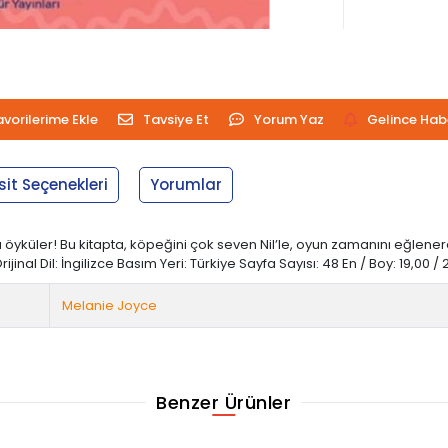
avorilerime Ekle
Tavsiye Et
Yorum Yaz
Gelince Hab
sit Seçenekleri
Yorumlar
u öyküler! Bu kitapta, köpeğini çok seven Nil’le, oyun zamanını eğlene
ijinal Dil: İngilizce Basım Yeri: Türkiye Sayfa Sayısı: 48 En / Boy: 19,00
Melanie Joyce
Benzer Ürünler