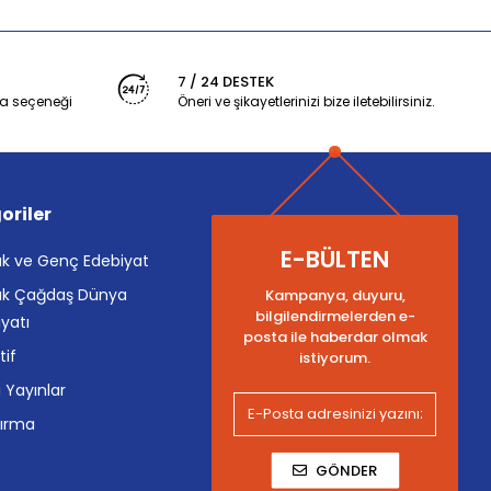
7 / 24 DESTEK
a seçeneği
Öneri ve şikayetlerinizi bize iletebilirsiniz.
oriler
E-BÜLTEN
k ve Genç Edebiyat
k Çağdaş Dünya
Kampanya, duyuru,
bilgilendirmelerden e-
yatı
posta ile haberdar olmak
tif
istiyorum.
i Yayınlar
tırma
GÖNDER