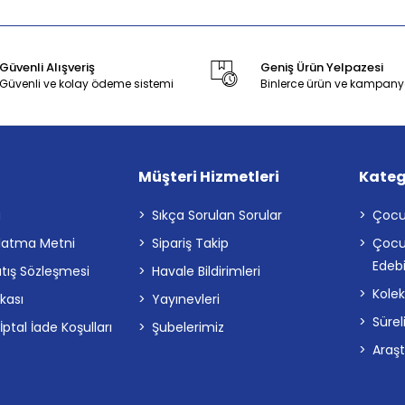
Güvenli Alışveriş
Geniş Ürün Yelpazesi
Güvenli ve kolay ödeme sistemi
Binlerce ürün ve kampany
Müşteri Hizmetleri
Kateg
a
Sıkça Sorulan Sorular
Çocu
latma Metni
Sipariş Takip
Çocu
Edebi
atış Sözleşmesi
Havale Bildirimleri
Kolek
ikası
Yayınevleri
Sürel
tal İade Koşulları
Şubelerimiz
Araş