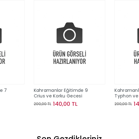
e 7
Kahramanlar Eğitimde 9
Kahramanl
Crius ve Korku Gecesi
Typhon ve 
140,00 TL
1
200,00 TL
200,00 TL
le
Sepete Ekle
Son Gezdikleriniz