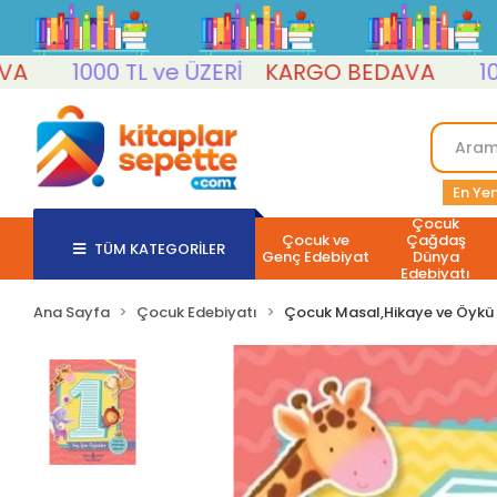
1000 TL ve ÜZERİ
KARGO BEDAVA
1000 T
En Yen
Çocuk
Çocuk ve
Çağdaş
TÜM KATEGORİLER
Genç Edebiyat
Dünya
Edebiyatı
Ana Sayfa
Çocuk Edebiyatı
Çocuk Masal,Hikaye ve Öykü