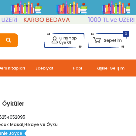
İ
KARGO BEDAVA
1000 TL ve ÜZERİ
KA
0
Giriş Yap
Sepetim
Üye Ol
Ders Kitapları
Edebiyat
Hobi
Kişisel Gelişim
n Öyküler
6254052095
cuk Masal,Hikaye ve Öykü
anie Joyce