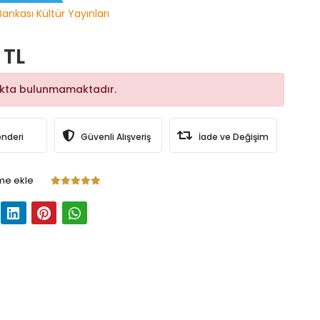
Bankası Kültür Yayınları
 TL
okta bulunmamaktadır.
önderi
Güvenli Alışveriş
İade ve Değişim
me ekle