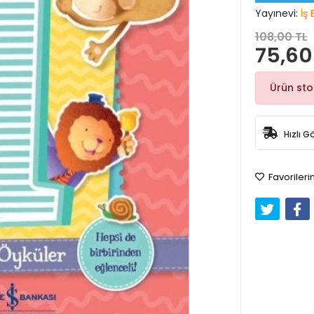
Yayınevi:
İş 
108,00 TL
75,60
Ürün st
Hızlı G
Favorileri