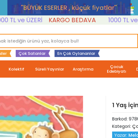
''BÜYÜK ESERLER , küçük fiyatlar''
L ve ÜZERİ
KARGO BEDAVA
1000 TL ve ÜZER
iler
Çok Satanlar
En Çok Oylananlar
Çocuk
Kolektif
Süreli Yayınlar
Araştırma
Edebiyatı
1 Yaş İçi
Barkod:
978
Kategori:
Ço
Yazar:
Mel