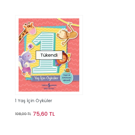
Tükendi
1 Yaş İçin Öyküler
75,60 TL
108,00 TL
Stokta Yok