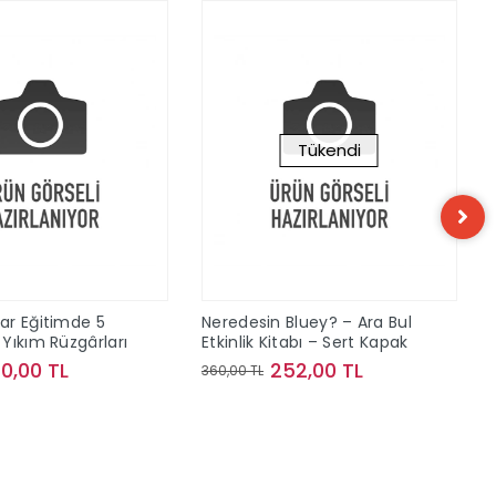
Tükendi
ar Eğitimde 5
Neredesin Bluey? – Ara Bul
Yıkım Rüzgârları
Etkinlik Kitabı – Sert Kapak
40,00 TL
252,00 TL
360,00 TL
Sepete Ekle
Stokta Yok