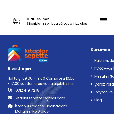
Hızlı Teslimat
Siparişleriniz en kısa sürede elinize ulaşır.
Kurumsal
Hakkımızd
Bize Ulaşın
KVKK Aydın
Mesafeli S
Haftaiçi 09:00 - 19:00 Cumartesi 10:00
- 17:00 saatleri arasında ulaşabilirsiniz.
Çerez Polit
0312 419 72 18
Cayma ve İp
kitaplarsepette@gmail.com
Blog
İstanbul Caddesi Hacıbayram
Mahallesi No:6 Ulus-