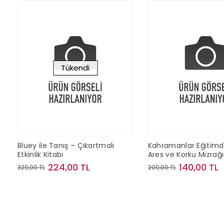
Tükendi
Bluey ile Tanış – Çıkartmalı
Kahramanlar Eğitimd
Etkinlik Kitabı
Ares ve Korku Mızrağı
224,00 TL
140,00 TL
320,00 TL
200,00 TL
Stokta Yok
Sepete Ek