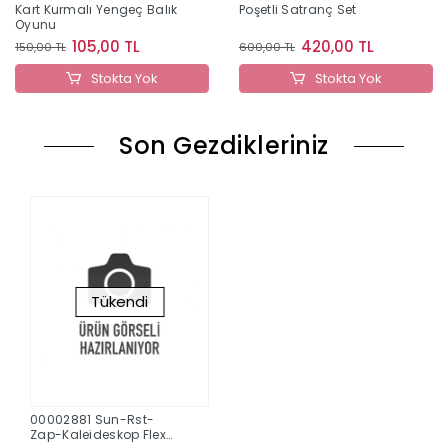
Kart Kurmalı Yengeç Balık
Poşetli Satranç Set
Oyunu
105,00 TL
420,00 TL
150,00 TL
600,00 TL
Stokta Yok
Stokta Yok
Son Gezdikleriniz
Tükendi
00002881 Sun-Rst-
Zap-Kaleideskop Flex