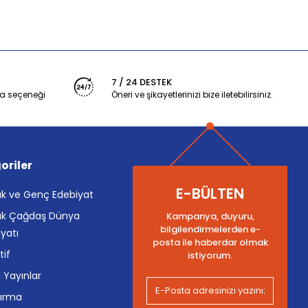
7 / 24 DESTEK
a seçeneği
Öneri ve şikayetlerinizi bize iletebilirsiniz.
oriler
E-BÜLTEN
k ve Genç Edebiyat
k Çağdaş Dünya
Kampanya, duyuru,
bilgilendirmelerden e-
yatı
posta ile haberdar olmak
tif
istiyorum.
i Yayınlar
tırma