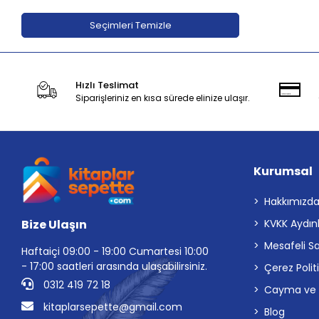
Adeda Yayınları
Seçimleri Temizle
Aden Yayıncılık
Aganta Yayınları
Hızlı Teslimat
Agapi Yayınları
Siparişleriniz en kısa sürede elinize ulaşır.
Aihao
Aile Yayınları
Akabe ahediyelik
Kurumsal
AKABE HEDİYELİK
Akademi Çocuk
Hakkımızd
Bize Ulaşın
KVKK Aydın
Akademi Çocuk - Funny Mat
Mesafeli S
Akademi Denizi Yayınları
Haftaiçi 09:00 - 19:00 Cumartesi 10:00
- 17:00 saatleri arasında ulaşabilirsiniz.
Çerez Polit
Akaşa Yayınları
0312 419 72 18
Cayma ve İp
Akçağ Yayınları
kitaplarsepette@gmail.com
Blog
Akil Yayınevi