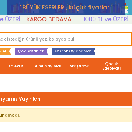
''BÜYÜK ESERLER , küçük fiyatlar''
 ÜZERİ
KARGO BEDAVA
1000 TL ve ÜZERİ
iler
Çok Satanlar
En Çok Oylananlar
Çocuk
Kolektif
Süreli Yayınlar
Araştırma
Edebiyatı
nyamız Yayınları
lunamadı.