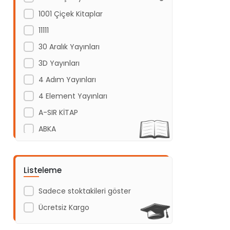
1001 Çiçek Kitaplar
11111
30 Aralık Yayınları
3D Yayınları
4 Adım Yayınları
4 Element Yayınları
A-SIR KİTAP
ABKA
Abm Yayınevi
Acayip Kitaplar
Listeleme
Acil Yayınları
Sadece stoktakileri göster
Açı Yayınları
Ücretsiz Kargo
ADAKÜLTÜR
Adam Yayınları