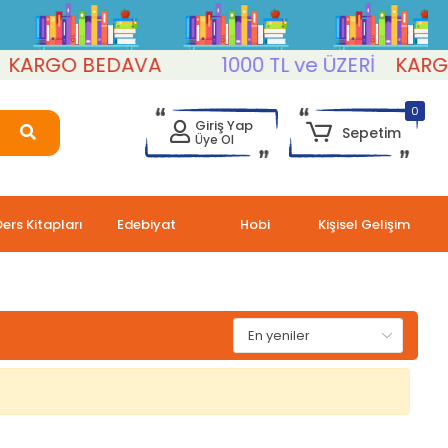
KARGO BEDAVA
1000 TL ve ÜZERİ
KARGO
0
Giriş Yap
Sepetim
Üye Ol
Ders Kitapları
Edebiyat
Hobi
Kişisel Gelişim