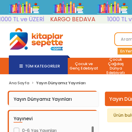
00 TL ve ÜZERİ
KARGO BEDAVA
1000 TL ve
En Yen
Çocuk
Çocuk ve
Çağdaş
TÜM KATEGORİLER
Genç Edebiyat
Dünya
Edebiyatı
Ana Sayfa
Yayın Dünyamız Yayınları
Yayın Dü
Yayın Dünyamız Yayınları
Ürün bu
Yayınevi
0-6 Yaş Yayınları