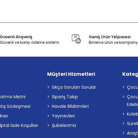
Güvenli Alışveriş
Geniş Ürün Yelpazesi
Güvenli ve kolay ödeme sistemi
Binlerce ürün ve kampany
Müşteri Hizmetleri
Kateg
a
Sıkça Sorulan Sorular
Çocu
latma Metni
Sipariş Takip
Çocu
Edebi
atış Sözleşmesi
Havale Bildirimleri
Kolek
ikası
Yayınevleri
Sürel
tal İade Koşulları
Şubelerimiz
Araş