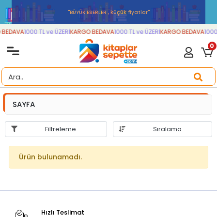
''BÜYÜK ESERLER , küçük fiyatlar''
BEDAVA
1000 TL ve ÜZERİ
KARGO BEDAVA
1000 TL ve ÜZERİ
KARGO BEDAVA
1000 
0
SAYFA
Filtreleme
Sıralama
Ürün bulunamadı.
Hızlı Teslimat