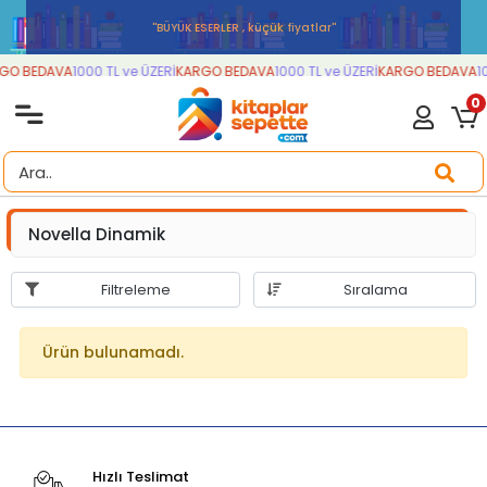
''BÜYÜK ESERLER , küçük fiyatlar''
GO BEDAVA
1000 TL ve ÜZERİ
KARGO BEDAVA
1000 TL ve ÜZERİ
KARGO BEDAVA
10
0
Novella Dinamik
Filtreleme
Sıralama
Ürün bulunamadı.
Hızlı Teslimat