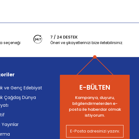
7 / 24 DESTEK
a seçeneği
Öneri ve şikayetlerinizi bize iletebilirsiniz.
oriler
E-BÜLTEN
k ve Genç Edebiyat
k Çağdaş Dünya
Kampanya, duyuru,
bilgilendirmelerden e-
yatı
posta ile haberdar olmak
tif
istiyorum.
i Yayınlar
tırma