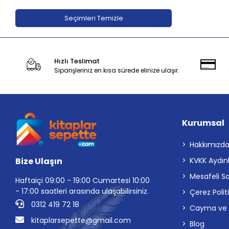
Adeda Yayınları
Seçimleri Temizle
Aden Yayıncılık
Aganta Yayınları
Hızlı Teslimat
Agapi Yayınları
Siparişleriniz en kısa sürede elinize ulaşır.
Aihao
Aile Yayınları
Akabe ahediyelik
Kurumsal
AKABE HEDİYELİK
Akademi Çocuk
Hakkımızd
Bize Ulaşın
KVKK Aydın
Akademi Çocuk - Funny Mat
Mesafeli S
Akademi Denizi Yayınları
Haftaiçi 09:00 - 19:00 Cumartesi 10:00
- 17:00 saatleri arasında ulaşabilirsiniz.
Çerez Polit
Akaşa Yayınları
0312 419 72 18
Cayma ve İp
Akçağ Yayınları
kitaplarsepette@gmail.com
Blog
Akil Yayınevi