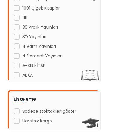
1001 Çiçek Kitaplar
11111
30 Aralık Yayınları
3D Yayınları
4 Adım Yayınları
4 Element Yayınları
A-SIR KİTAP
ABKA
Abm Yayınevi
Acayip Kitaplar
Listeleme
Acil Yayınları
Sadece stoktakileri göster
Açı Yayınları
Ücretsiz Kargo
ADAKÜLTÜR
Adam Yayınları