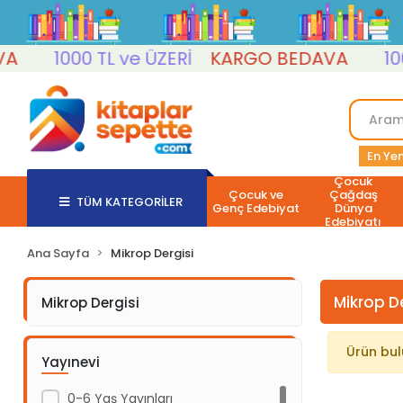
1000 TL ve ÜZERİ
KARGO BEDAVA
1000
En Yen
Çocuk
Çocuk ve
Çağdaş
TÜM KATEGORİLER
Genç Edebiyat
Dünya
Edebiyatı
Ana Sayfa
Mikrop Dergisi
Mikrop De
Mikrop Dergisi
Ürün bu
Yayınevi
0-6 Yaş Yayınları