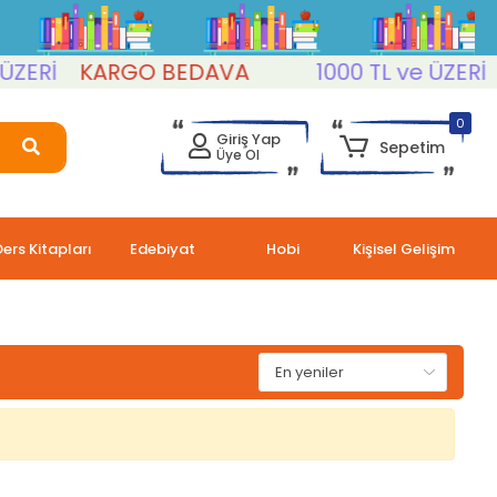
ERİ
KARGO BEDAVA
1000 TL ve ÜZERİ
K
0
Giriş Yap
Sepetim
Üye Ol
Ders Kitapları
Edebiyat
Hobi
Kişisel Gelişim