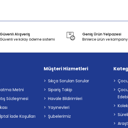
Güvenli Alışveriş
Geniş Ürün Yelpazesi
Güvenli ve kolay ödeme sistemi
Binlerce ürün ve kampany
Müşteri Hizmetleri
Kateg
a
Sıkça Sorulan Sorular
Çocu
latma Metni
Sipariş Takip
Çocu
Edebi
atış Sözleşmesi
Havale Bildirimleri
Kolek
ikası
Yayınevleri
Sürel
tal İade Koşulları
Şubelerimiz
Araş