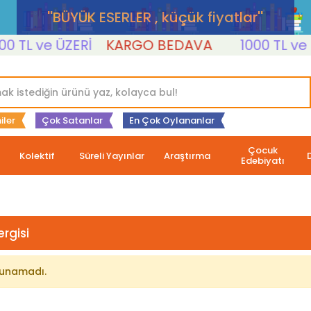
''BÜYÜK ESERLER , küçük fiyatlar''
 TL ve ÜZERİ
KARGO BEDAVA
1000 TL ve ÜZ
iler
Çok Satanlar
En Çok Oylananlar
Çocuk
Kolektif
Süreli Yayınlar
Araştırma
Edebiyatı
rgisi
lunamadı.