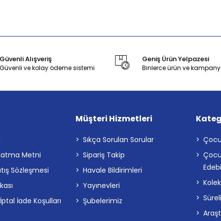
Güvenli Alışveriş
Geniş Ürün Yelpazesi
Güvenli ve kolay ödeme sistemi
Binlerce ürün ve kampany
Müşteri Hizmetleri
Kateg
a
Sıkça Sorulan Sorular
Çocu
latma Metni
Sipariş Takip
Çocu
Edebi
atış Sözleşmesi
Havale Bildirimleri
Kolek
ikası
Yayınevleri
Sürel
tal İade Koşulları
Şubelerimiz
Araş