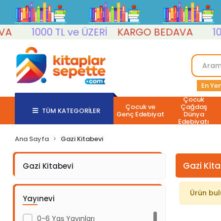
1000 TL ve ÜZERİ
KARGO BEDAVA
1000
En Yen
Çocuk
Çocuk ve
Çağdaş
TÜM KATEGORİLER
Genç Edebiyat
Dünya
Edebiyatı
Ana Sayfa
Gazi Kitabevi
Gazi Kit
Gazi Kitabevi
Ürün bu
Yayınevi
0-6 Yaş Yayınları