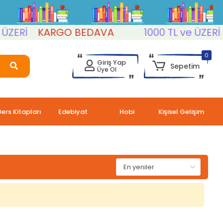
ZERİ
KARGO BEDAVA
1000 TL ve ÜZERİ
0
Giriş Yap
Sepetim
Üye Ol
Ders Kitapları
Edebiyat
Hobi
Kişisel Gelişim