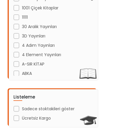
1001 Çiçek Kitaplar
11111
30 Aralık Yayınları
3D Yayınları
4 Adım Yayınları
4 Element Yayınları
A-SIR KİTAP
ABKA
Abm Yayınevi
Acayip Kitaplar
Listeleme
Acil Yayınları
Sadece stoktakileri göster
Açı Yayınları
Ücretsiz Kargo
ADAKÜLTÜR
Adam Yayınları