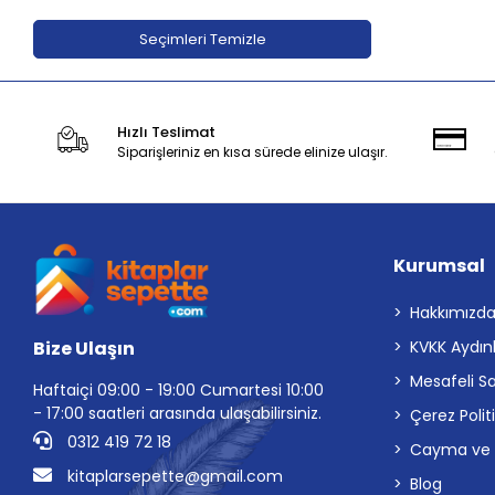
Adeda Yayınları
Seçimleri Temizle
Aden Yayıncılık
Aganta Yayınları
Hızlı Teslimat
Agapi Yayınları
Siparişleriniz en kısa sürede elinize ulaşır.
Aihao
Aile Yayınları
Akabe ahediyelik
Kurumsal
AKABE HEDİYELİK
Akademi Çocuk
Hakkımızd
Bize Ulaşın
KVKK Aydın
Akademi Çocuk - Funny Mat
Mesafeli S
Akademi Denizi Yayınları
Haftaiçi 09:00 - 19:00 Cumartesi 10:00
- 17:00 saatleri arasında ulaşabilirsiniz.
Çerez Polit
Akaşa Yayınları
0312 419 72 18
Cayma ve İp
Akçağ Yayınları
kitaplarsepette@gmail.com
Blog
Akil Yayınevi