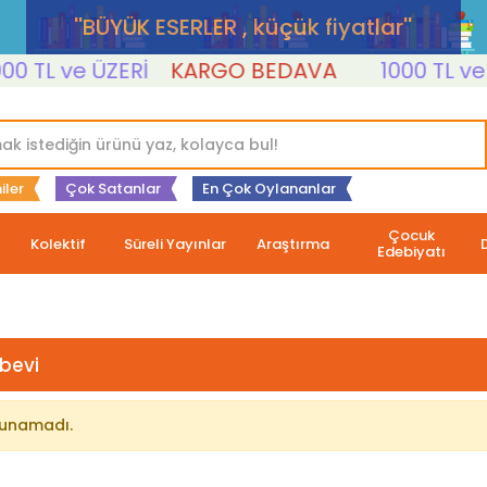
''BÜYÜK ESERLER , küçük fiyatlar''
 TL ve ÜZERİ
KARGO BEDAVA
1000 TL ve Ü
iler
Çok Satanlar
En Çok Oylananlar
Çocuk
Kolektif
Süreli Yayınlar
Araştırma
Edebiyatı
abevi
lunamadı.