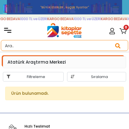
''BÜYÜK ESERLER , küçük fiyatlar''
GO BEDAVA
1000 TL ve ÜZERİ
KARGO BEDAVA
1000 TL ve ÜZERİ
KARGO BEDAVA
1
0
Atatürk Araştırma Merkezi
Filtreleme
Sıralama
Ürün bulunamadı.
Hızlı Teslimat