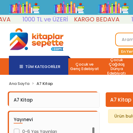
A
1000 TL ve ÜZERİ
KARGO BEDAVA
100
En Yen
Çocuk
Çocuk ve
Çağdaş
TÜM KATEGORİLER
Genç Edebiyat
Dünya
Edebiyatı
Ana Sayfa
A7 Kitap
A7 Kitap
A7 Kitap
Ürün bu
Yayınevi
0-6 Yaş Yayınları