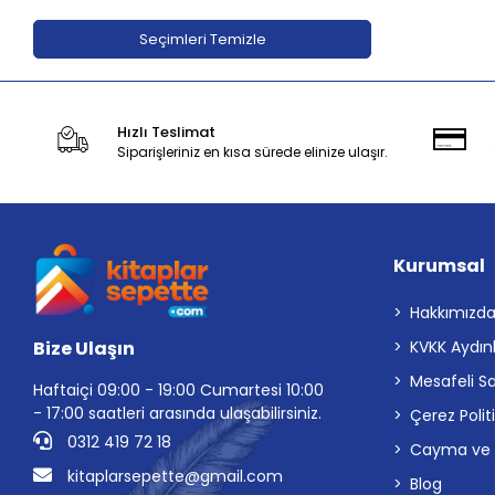
Adeda Yayınları
Seçimleri Temizle
Aden Yayıncılık
Aganta Yayınları
Hızlı Teslimat
Agapi Yayınları
Siparişleriniz en kısa sürede elinize ulaşır.
Aihao
Aile Yayınları
Akabe ahediyelik
Kurumsal
AKABE HEDİYELİK
Akademi Çocuk
Hakkımızd
Bize Ulaşın
KVKK Aydın
Akademi Çocuk - Funny Mat
Mesafeli S
Akademi Denizi Yayınları
Haftaiçi 09:00 - 19:00 Cumartesi 10:00
- 17:00 saatleri arasında ulaşabilirsiniz.
Çerez Polit
Akaşa Yayınları
0312 419 72 18
Cayma ve İp
Akçağ Yayınları
kitaplarsepette@gmail.com
Blog
Akil Yayınevi