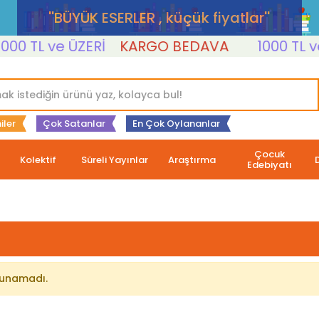
''BÜYÜK ESERLER , küçük fiyatlar''
0 TL ve ÜZERİ
KARGO BEDAVA
1000 TL ve 
iler
Çok Satanlar
En Çok Oylananlar
Çocuk
Kolektif
Süreli Yayınlar
Araştırma
Edebiyatı
lunamadı.