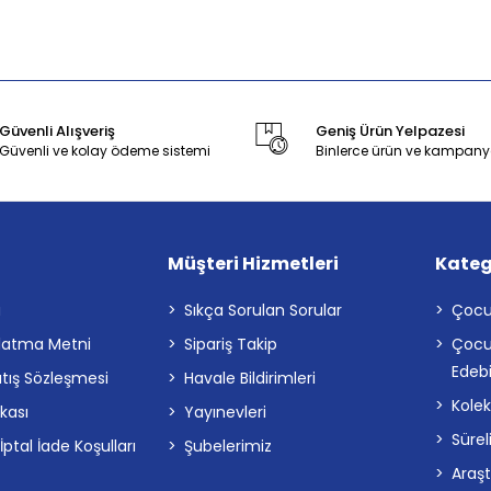
Güvenli Alışveriş
Geniş Ürün Yelpazesi
Güvenli ve kolay ödeme sistemi
Binlerce ürün ve kampany
Müşteri Hizmetleri
Kateg
a
Sıkça Sorulan Sorular
Çocu
latma Metni
Sipariş Takip
Çocu
Edebi
atış Sözleşmesi
Havale Bildirimleri
Kolek
ikası
Yayınevleri
Sürel
tal İade Koşulları
Şubelerimiz
Araş