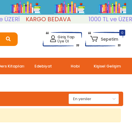
ÜZERİ
KARGO BEDAVA
1000 TL ve ÜZERİ
0
Giriş Yap
Sepetim
Üye Ol
Ders Kitapları
Edebiyat
Hobi
Kişisel Gelişim