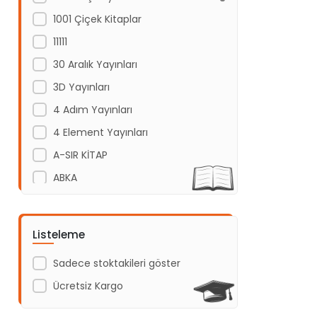
1001 Çiçek Kitaplar
11111
30 Aralık Yayınları
3D Yayınları
4 Adım Yayınları
4 Element Yayınları
A-SIR KİTAP
ABKA
Abm Yayınevi
Acayip Kitaplar
Listeleme
Acil Yayınları
Sadece stoktakileri göster
Açı Yayınları
Ücretsiz Kargo
ADAKÜLTÜR
Adam Yayınları