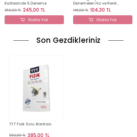
Kalitesinde 5 Deneme
Denemeleri Hız ve Renk
Yayınları
245,00 TL
104,30 TL
350,00 TL
149,00 TL
Stokta Yok
Stokta Yok
Son Gezdikleriniz
TYT Fizik Soru Bankası
385,00 TL
550,00 TL