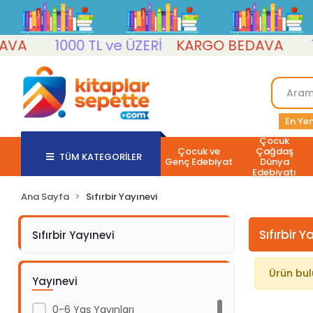
VA
1000 TL ve ÜZERİ
KARGO BEDAVA
10
En Yen
Çocuk
Çocuk ve
Çağdaş
TÜM KATEGORİLER
Genç Edebiyat
Dünya
Edebiyatı
Ana Sayfa
Sıfırbir Yayınevi
Sıfırbir Y
Sıfırbir Yayınevi
Ürün bu
Yayınevi
0-6 Yaş Yayınları