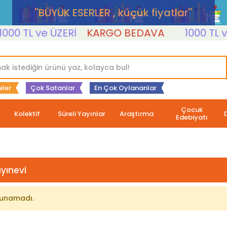
''BÜYÜK ESERLER , küçük fiyatlar''
00 TL ve ÜZERİ
KARGO BEDAVA
1000 TL ve 
iler
Çok Satanlar
En Çok Oylananlar
Çocuk
Kolektif
Süreli Yayınlar
Araştırma
Edebiyatı
ayınevi
lunamadı.