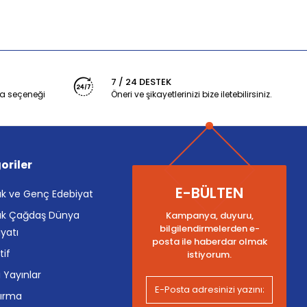
7 / 24 DESTEK
a seçeneği
Öneri ve şikayetlerinizi bize iletebilirsiniz.
oriler
E-BÜLTEN
k ve Genç Edebiyat
k Çağdaş Dünya
Kampanya, duyuru,
bilgilendirmelerden e-
yatı
posta ile haberdar olmak
tif
istiyorum.
i Yayınlar
tırma