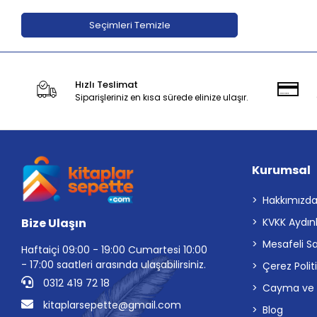
Adeda Yayınları
Seçimleri Temizle
Aden Yayıncılık
Aganta Yayınları
Hızlı Teslimat
Agapi Yayınları
Siparişleriniz en kısa sürede elinize ulaşır.
Aihao
Aile Yayınları
Akabe ahediyelik
Kurumsal
AKABE HEDİYELİK
Akademi Çocuk
Hakkımızd
Bize Ulaşın
KVKK Aydın
Akademi Çocuk - Funny Mat
Mesafeli S
Akademi Denizi Yayınları
Haftaiçi 09:00 - 19:00 Cumartesi 10:00
- 17:00 saatleri arasında ulaşabilirsiniz.
Çerez Polit
Akaşa Yayınları
0312 419 72 18
Cayma ve İp
Akçağ Yayınları
kitaplarsepette@gmail.com
Blog
Akil Yayınevi