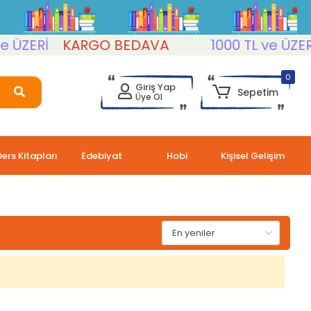
ÜZERİ
KARGO BEDAVA
1000 TL ve ÜZERİ
0
Giriş Yap
Sepetim
Üye Ol
Ders Kitapları
Edebiyat
Hobi
Kişisel Gelişim