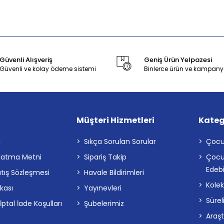
Güvenli Alışveriş
Geniş Ürün Yelpazesi
Güvenli ve kolay ödeme sistemi
Binlerce ürün ve kampany
Müşteri Hizmetleri
Kateg
a
Sıkça Sorulan Sorular
Çocu
latma Metni
Sipariş Takip
Çocu
Edebi
atış Sözleşmesi
Havale Bildirimleri
Kolek
ikası
Yayınevleri
Sürel
tal İade Koşulları
Şubelerimiz
Araş