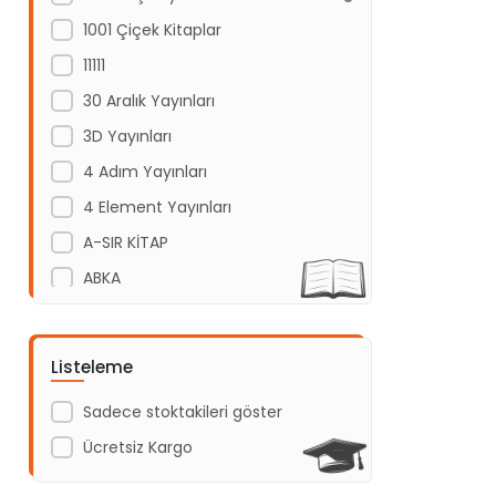
1001 Çiçek Kitaplar
11111
30 Aralık Yayınları
3D Yayınları
4 Adım Yayınları
4 Element Yayınları
A-SIR KİTAP
ABKA
Abm Yayınevi
Acayip Kitaplar
Listeleme
Acil Yayınları
Sadece stoktakileri göster
Açı Yayınları
Ücretsiz Kargo
ADAKÜLTÜR
Adam Yayınları