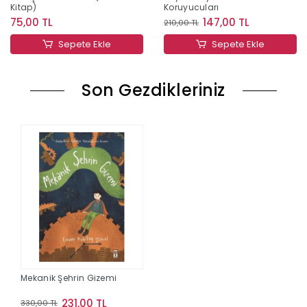
Kitap)
Koruyucuları
75,00 TL
147,00 TL
210,00 TL
Sepete Ekle
Sepete Ekle
Son Gezdikleriniz
Mekanik Şehrin Gizemi
231,00 TL
330,00 TL