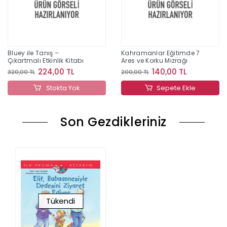
Bluey ile Tanış –
Kahramanlar Eğitimde 7
Çıkartmalı Etkinlik Kitabı
Ares ve Korku Mızrağı
224,00 TL
140,00 TL
320,00 TL
200,00 TL
Stokta Yok
Sepete Ekle
Son Gezdikleriniz
Tükendi