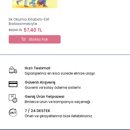
İlk Okuma Kitabım-Elif
Babaannesiyle
Dedesini Ziyaret Ediyor
57,40 TL
82,00 TL
Stokta Yok
Hızlı Teslimat
Siparişleriniz en kısa sürede elinize ulaşır.
Güvenli Alışveriş
Güvenli ve kolay ödeme sistemi
Geniş Ürün Yelpazesi
Binlerce ürün ve kampanya seçeneği
7 / 24 DESTEK
Öneri ve şikayetlerinizi bize iletebilirsiniz.