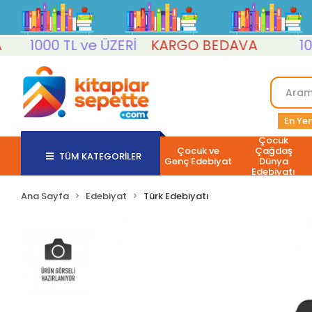
1000 TL ve ÜZERİ
KARGO BEDAVA
1000 T
En Yen
Çocuk
Çocuk ve
Çağdaş
TÜM KATEGORİLER
Genç Edebiyat
Dünya
Edebiyatı
Ana Sayfa
Edebiyat
Türk Edebiyatı