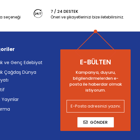
7 / 24 DESTEK
a seçeneği
Öneri ve şikayetlerinizi bize iletebilirsiniz.
oriler
E-BÜLTEN
k ve Genç Edebiyat
k Çağdaş Dünya
Kampanya, duyuru,
bilgilendirmelerden e-
yatı
posta ile haberdar olmak
tif
istiyorum.
i Yayınlar
tırma
GÖNDER