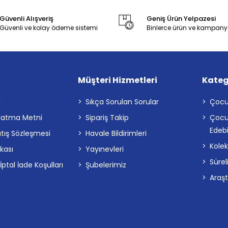
Güvenli Alışveriş
Geniş Ürün Yelpazesi
Güvenli ve kolay ödeme sistemi
Binlerce ürün ve kampany
Müşteri Hizmetleri
Kateg
a
Sıkça Sorulan Sorular
Çocu
latma Metni
Sipariş Takip
Çocu
Edebi
atış Sözleşmesi
Havale Bildirimleri
Kolek
ikası
Yayınevleri
Sürel
tal İade Koşulları
Şubelerimiz
Araş