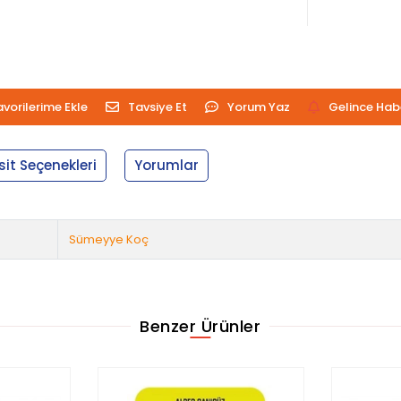
avorilerime Ekle
Tavsiye Et
Yorum Yaz
Gelince Hab
sit Seçenekleri
Yorumlar
Sümeyye Koç
Benzer Ürünler