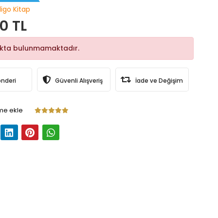
digo Kitap
0 TL
okta bulunmamaktadır.
önderi
Güvenli Alışveriş
İade ve Değişim
me ekle