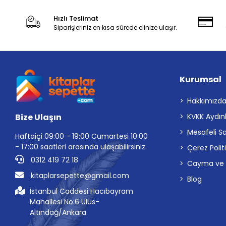
Hızlı Teslimat
Siparişleriniz en kısa sürede elinize ulaşır.
Kurumsal
Hakkımızd
Bize Ulaşın
KVKK Aydın
Mesafeli S
Haftaiçi 09:00 - 19:00 Cumartesi 10:00
- 17:00 saatleri arasında ulaşabilirsiniz.
Çerez Polit
0312 419 72 18
Cayma ve İp
kitaplarsepette@gmail.com
Blog
İstanbul Caddesi Hacıbayram
Mahallesi No:6 Ulus-
Altındağ/Ankara