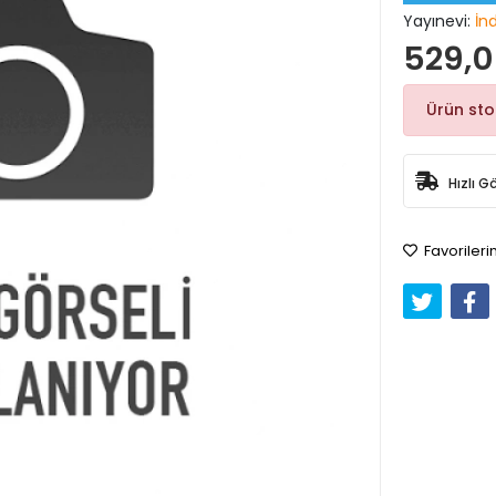
Yayınevi:
İn
529,0
Ürün st
Hızlı G
Favorileri