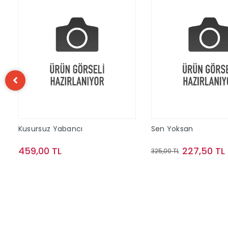
Kusursuz Yabancı
Sen Yoksan
459,00 TL
227,50 TL
325,00 TL
Sepete Ekle
Sepete Ek