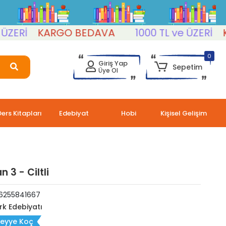
Rİ
KARGO BEDAVA
1000 TL ve ÜZERİ
KAR
0
Giriş Yap
Sepetim
Üye Ol
Ders Kitapları
Edebiyat
Hobi
Kişisel Gelişim
 3 - Ciltli
6255841667
rk Edebiyatı
eyye Koç