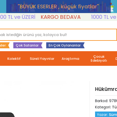
''BÜYÜK ESERLER , küçük fiyatlar''
L ve ÜZERİ
KARGO BEDAVA
1000 TL ve ÜZE
iler
Çok Satanlar
En Çok Oylananlar
Çocuk
Kolektif
Süreli Yayınlar
Araştırma
Edebiyatı
Hükümran
Barkod:
978
Kategori:
Tü
Yazar:
Süm