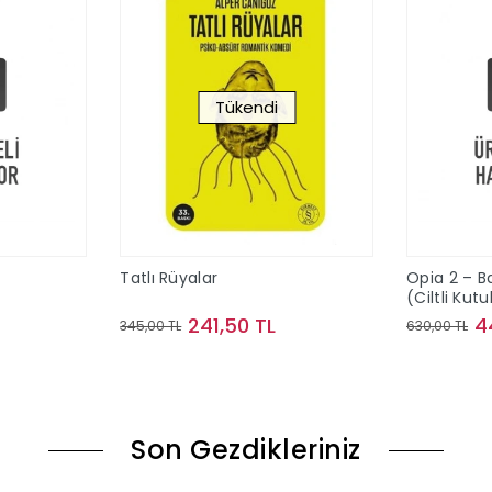
Tükendi
Tatlı Rüyalar
Opia 2 – B
(Ciltli Kutu
241,50 TL
4
345,00 TL
630,00 TL
le
Stokta Yok
Son Gezdikleriniz