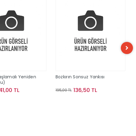
aşlamalı Yeniden
Bozkırın Sonsuz Yankısı
lu)
41,00 TL
136,50 TL
195,00 TL
Sepete Ekle
Sepete Ekle