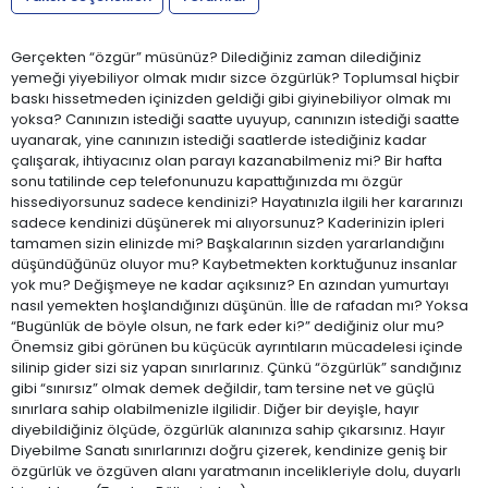
Gerçekten “özgür” müsünüz? Dilediğiniz zaman dilediğiniz
yemeği yiyebiliyor olmak mıdır sizce özgürlük? Toplumsal hiçbir
baskı hissetmeden içinizden geldiği gibi giyinebiliyor olmak mı
yoksa? Canınızın istediği saatte uyuyup, canınızın istediği saatte
uyanarak, yine canınızın istediği saatlerde istediğiniz kadar
çalışarak, ihtiyacınız olan parayı kazanabilmeniz mi? Bir hafta
sonu tatilinde cep telefonunuzu kapattığınızda mı özgür
hissediyorsunuz sadece kendinizi? Hayatınızla ilgili her kararınızı
sadece kendinizi düşünerek mi alıyorsunuz? Kaderinizin ipleri
tamamen sizin elinizde mi? Başkalarının sizden yararlandığını
düşündüğünüz oluyor mu? Kaybetmekten korktuğunuz insanlar
yok mu? Değişmeye ne kadar açıksınız? En azından yumurtayı
nasıl yemekten hoşlandığınızı düşünün. İlle de rafadan mı? Yoksa
“Bugünlük de böyle olsun, ne fark eder ki?” dediğiniz olur mu?
Önemsiz gibi görünen bu küçücük ayrıntıların mücadelesi içinde
silinip gider sizi siz yapan sınırlarınız. Çünkü “özgürlük” sandığınız
gibi “sınırsız” olmak demek değildir, tam tersine net ve güçlü
sınırlara sahip olabilmenizle ilgilidir. Diğer bir deyişle, hayır
diyebildiğiniz ölçüde, özgürlük alanınıza sahip çıkarsınız. Hayır
Diyebilme Sanatı sınırlarınızı doğru çizerek, kendinize geniş bir
özgürlük ve özgüven alanı yaratmanın incelikleriyle dolu, duyarlı