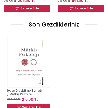
206,50 TL
661,50 TL
295,00 TL
945,00 TL
Sepete Ekle
Sepete Ekle
Son Gezdikleriniz
Hayır Diyebilme Sanatı
/ Müthiş Psikoloji
210,00 TL
300,00 TL
Sepete Ekle