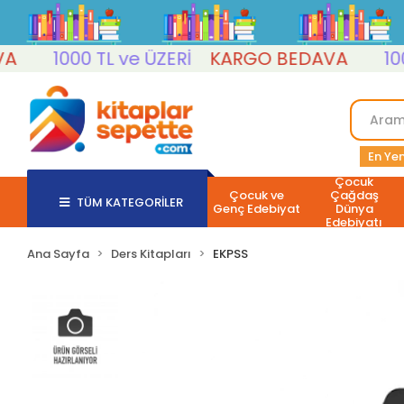
1000 TL ve ÜZERİ
KARGO BEDAVA
1000 T
En Yen
Çocuk
Çocuk ve
Çağdaş
TÜM KATEGORİLER
Genç Edebiyat
Dünya
Edebiyatı
Ana Sayfa
Ders Kitapları
EKPSS