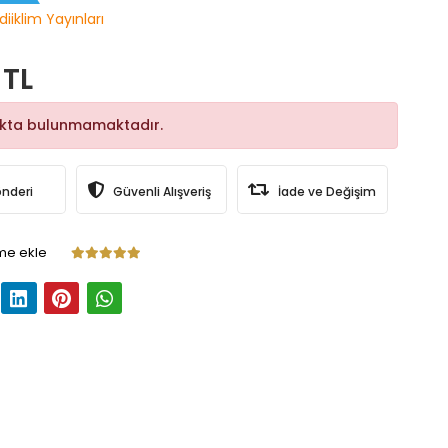
diiklim Yayınları
 TL
okta bulunmamaktadır.
önderi
Güvenli Alışveriş
İade ve Değişim
me ekle