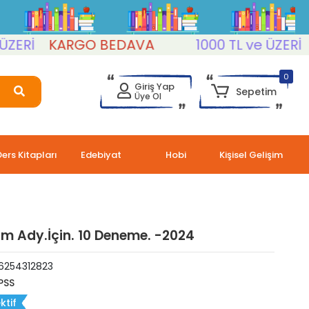
Rİ
KARGO BEDAVA
1000 TL ve ÜZERİ
KA
0
Giriş Yap
Sepetim
Üye Ol
Ders Kitapları
Edebiyat
Hobi
Kişisel Gelişim
m Ady.İçin. 10 Deneme. -2024
6254312823
PSS
ktif