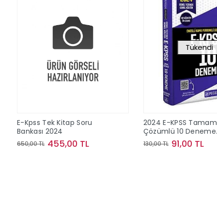
Tükendi
E-Kpss Tek Kitap Soru
2024 E-KPSS Tamam
Bankası 2024
Çözümlü 10 Deneme
(Ortaöğretim-Önlisa
455,00 TL
91,00 TL
650,00 TL
130,00 TL
Sepete Ekle
Stokta Y