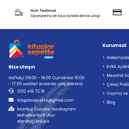
Hızlı Teslimat
Siparişleriniz en kısa sürede elinize ulaşır.
Kurumsal
Hakkımızd
Bize Ulaşın
KVKK Aydın
Mesafeli S
Haftaiçi 09:00 - 19:00 Cumartesi 10:00
- 17:00 saatleri arasında ulaşabilirsiniz.
Çerez Polit
0312 419 72 18
Cayma ve İp
kitaplarsepette@gmail.com
Blog
İstanbul Caddesi Hacıbayram
Mahallesi No:6 Ulus-
Altındağ/Ankara