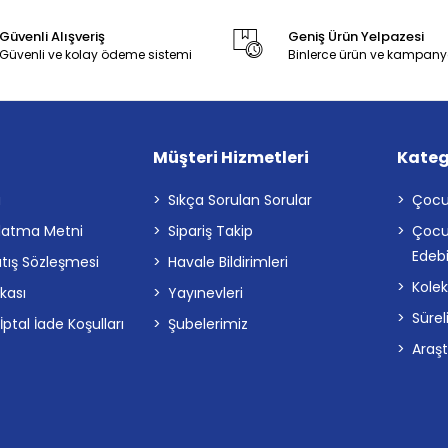
Güvenli Alışveriş
Geniş Ürün Yelpazesi
Güvenli ve kolay ödeme sistemi
Binlerce ürün ve kampany
Müşteri Hizmetleri
Kateg
a
Sıkça Sorulan Sorular
Çocu
latma Metni
Sipariş Takip
Çocu
Edebi
atış Sözleşmesi
Havale Bildirimleri
Kolek
ikası
Yayınevleri
Sürel
tal İade Koşulları
Şubelerimiz
Araş