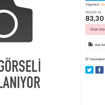
Yayınevi:
Ye
119,00 TL
83,30
Ürün st
Hızlı G
Favorileri