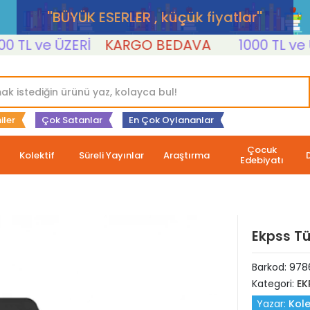
''BÜYÜK ESERLER , küçük fiyatlar''
L ve ÜZERİ
KARGO BEDAVA
1000 TL ve ÜZE
iler
Çok Satanlar
En Çok Oylananlar
Çocuk
Kolektif
Süreli Yayınlar
Araştırma
Edebiyatı
Ekpss Tü
Barkod:
978
Kategori:
EK
Yazar:
Kole