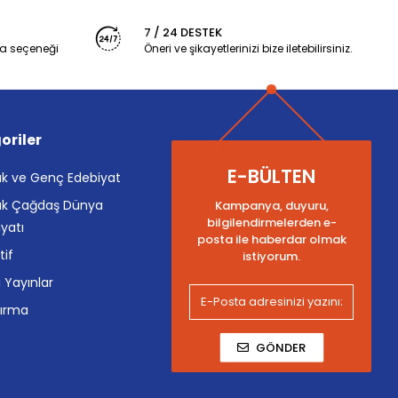
7 / 24 DESTEK
a seçeneği
Öneri ve şikayetlerinizi bize iletebilirsiniz.
oriler
E-BÜLTEN
k ve Genç Edebiyat
k Çağdaş Dünya
Kampanya, duyuru,
bilgilendirmelerden e-
yatı
posta ile haberdar olmak
tif
istiyorum.
i Yayınlar
tırma
GÖNDER