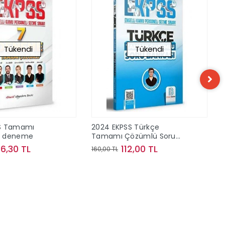
Tükendi
Tükendi
S Tamamı
2024 EKPSS Türkçe
7 deneme
Tamamı Çözümlü Soru
Bankası
46,30 TL
112,00 TL
160,00 TL
Stokta Yok
Stokta Yok