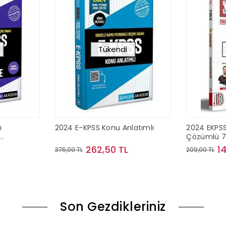
Tükendi
ı
2024 E-KPSS Konu Anlatımlı
2024 EKPS
Çözümlü 
ns)
262,50 TL
1
375,00 TL
209,00 TL
ok
Stokta Yok
Son Gezdikleriniz