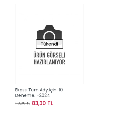
Tükendi
Ekpss Tüm Ady.İçin. 10
Deneme. -2024
83,30 TL
119,00 TL
Stokta Yok