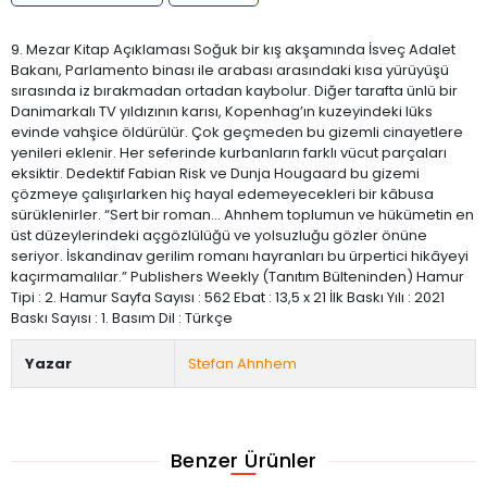
9. Mezar Kitap Açıklaması Soğuk bir kış akşamında İsveç Adalet
Bakanı, Parlamento binası ile arabası arasındaki kısa yürüyüşü
sırasında iz bırakmadan ortadan kaybolur. Diğer tarafta ünlü bir
Danimarkalı TV yıldızının karısı, Kopenhag’ın kuzeyindeki lüks
evinde vahşice öldürülür. Çok geçmeden bu gizemli cinayetlere
yenileri eklenir. Her seferinde kurbanların farklı vücut parçaları
eksiktir. Dedektif Fabian Risk ve Dunja Hougaard bu gizemi
çözmeye çalışırlarken hiç hayal edemeyecekleri bir kâbusa
sürüklenirler. “Sert bir roman… Ahnhem toplumun ve hükümetin en
üst düzeylerindeki açgözlülüğü ve yolsuzluğu gözler önüne
seriyor. İskandinav gerilim romanı hayranları bu ürpertici hikâyeyi
kaçırmamalılar.” Publishers Weekly (Tanıtım Bülteninden) Hamur
Tipi : 2. Hamur Sayfa Sayısı : 562 Ebat : 13,5 x 21 İlk Baskı Yılı : 2021
Baskı Sayısı : 1. Basım Dil : Türkçe
Yazar
Stefan Ahnhem
Benzer Ürünler