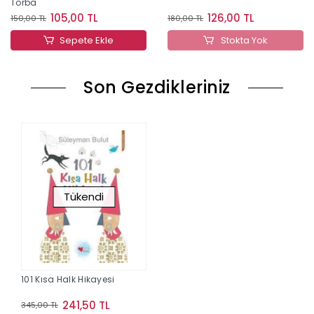
Torba
105,00 TL
126,00 TL
150,00 TL
180,00 TL
Sepete Ekle
Stokta Yok
Son Gezdikleriniz
Tükendi
101 Kısa Halk Hikayesi
241,50 TL
345,00 TL